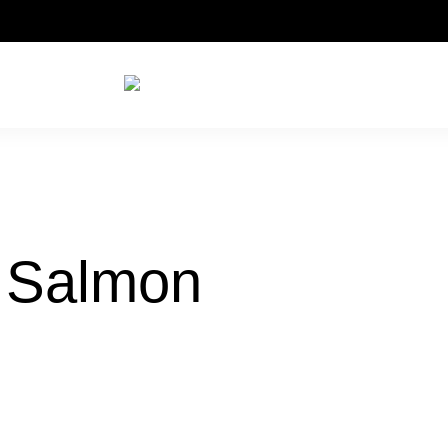
 612 9969
rezervasyon@bogazicirestaurantfethiye.com
 Salmon