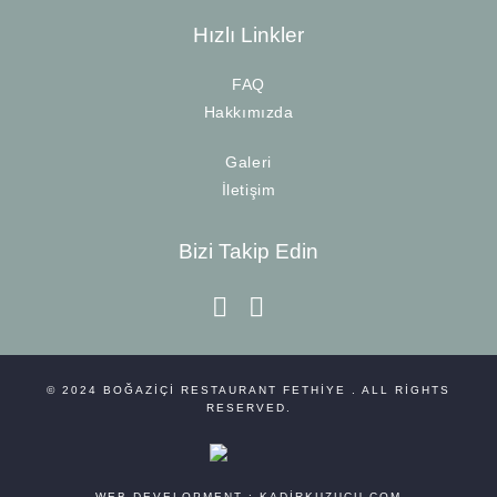
Hızlı Linkler
FAQ
Hakkımızda
Galeri
İletişim
Bizi Takip Edin
instagram
facebook-f
© 2024
BOĞAZIÇI RESTAURANT FETHIYE
. ALL RIGHTS
RESERVED.
WEB DEVELOPMENT :
KADIRKUZUCU.COM