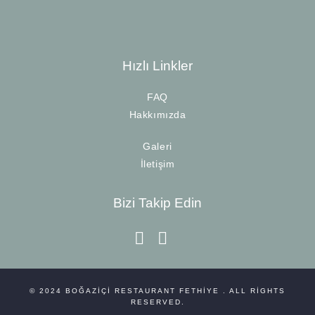
Hızlı Linkler
FAQ
Hakkımızda
Galeri
İletişim
Bizi Takip Edin
instagram
facebook-f
© 2024
BOĞAZIÇI RESTAURANT FETHIYE
. ALL RIGHTS
RESERVED.