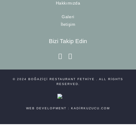
Hakkımızda
Galeri
İletişim
Bizi Takip Edin
instagram
facebook-f
© 2024
BOĞAZIÇI RESTAURANT FETHIYE
. ALL RIGHTS
RESERVED.
WEB DEVELOPMENT :
KADIRKUZUCU.COM