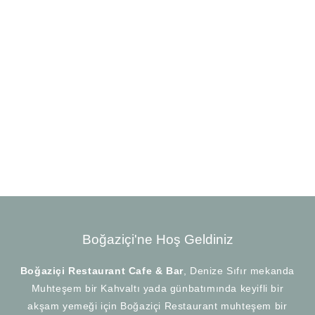
Event
Catering
Dessert
Menu
Boğaziçi'ne Hoş Geldiniz
Boğaziçi Restaurant Cafe & Bar
, Denize Sıfır mekanda
Muhteşem bir Kahvaltı yada günbatımında keyifli bir
akşam yemeği için Boğaziçi Restaurant muhteşem bir