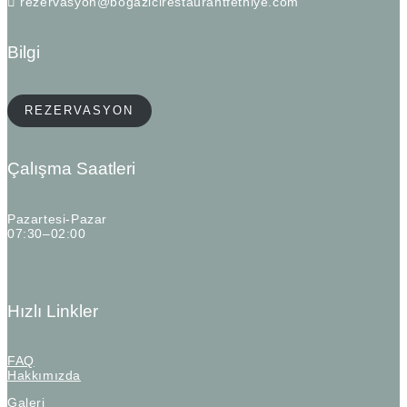
rezervasyon@bogazicirestaurantfethiye.com
Bilgi
REZERVASYON
Çalışma Saatleri
Pazartesi-Pazar
07:30–02:00
Hızlı Linkler
FAQ
Hakkımızda
Galeri